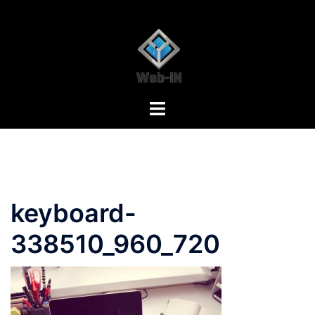
Skip
to
content
keyboard-
338510_960_720