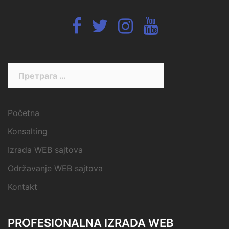
Fb
Twitter
Instagram
Youtube
Претрага
за:
Početna
Konsalting
Izrada WEB sajtova
Održavanje WEB sajtova
Kontakt
PROFESIONALNA IZRADA WEB